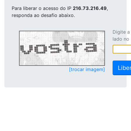
Para liberar o acesso
do IP
216.73.216.49
,
responda ao desafio abaixo.
Digite 
lado no
[trocar imagem]